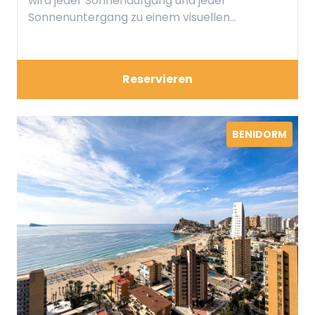
wird jeder Sonnenaufgang und jeder
Sonnenuntergang zu einem visuellen
Spektakel, denn der Panoramablick vermittelt
Ihnen das Gefühl, über dem Meer zu
schweben.
Reservieren
BENIDORM