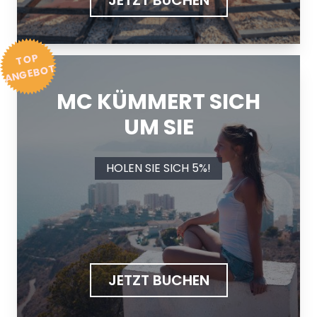
JETZT BUCHEN
T
OP
A
N
GE
B
O
T
MC KÜMMERT SICH
UM SIE
HOLEN SIE SICH 5%!
JETZT BUCHEN