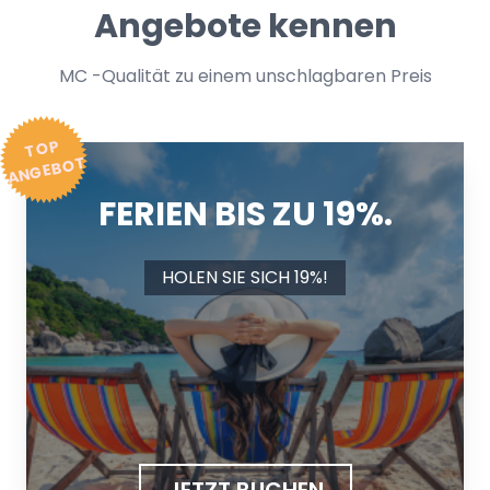
Angebote kennen
MC -Qualität zu einem unschlagbaren Preis
T
OP
A
N
GE
B
O
T
FERIEN BIS ZU 19%.
HOLEN SIE SICH 19%!